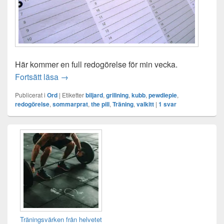
Här kommer en full redogörelse för min vecka.
En redogörelse av veckan
Fortsätt läsa
→
Publicerat i
Ord
|
Etiketter
biljard
,
grillning
,
kubb
,
pewdiepie
,
redogörelse
,
sommarprat
,
the pill
,
Träning
,
valkitt
|
1
svar
Primära
sidofältet
Widget
område
Träningsvärken från helvetet