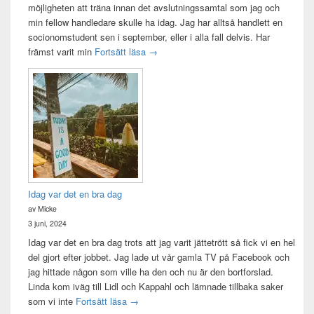
möjligheten att träna innan det avslutningssamtal som jag och
min fellow handledare skulle ha idag. Jag har alltså handlett en
socionomstudent sen i september, eller i alla fall delvis. Har
Att vara handledare åt en student
främst varit min
Fortsätt läsa
→
Idag var det en bra dag
av Micke
3 juni, 2024
Idag var det en bra dag trots att jag varit jättetrött så fick vi en hel
del gjort efter jobbet. Jag lade ut vår gamla TV på Facebook och
jag hittade någon som ville ha den och nu är den bortforslad.
Linda kom iväg till Lidl och Kappahl och lämnade tillbaka saker
Idag var det en bra dag
som vi inte
Fortsätt läsa
→