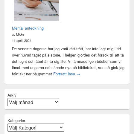
Mental anteckning
av Micke
11 april, 2024
De senaste dagarna har jag varit rätt trött, har inte lagt mig i tid
över huvud taget på sistone. I helgen gjordes det försök till att ta
det lugnt och återhämta sig lite. Vi lämnade igen böcker som vi
lånat med ungarna och lånade nya på biblioteket, sen så gick jag
Mental anteckning
faktiskt ner på gymmet
Fortsätt läsa
→
Arkiv
Kategorier