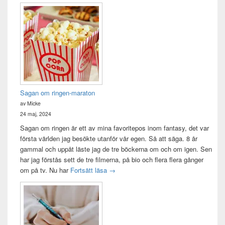
Sagan om ringen-maraton
av Micke
24 maj, 2024
Sagan om ringen är ett av mina favoritepos inom fantasy, det var
första världen jag besökte utanför vår egen. Så att säga. 8 år
gammal och uppåt läste jag de tre böckerna om och om igen. Sen
har jag förstås sett de tre filmerna, på bio och flera flera gånger
Sagan om ringen-maraton
om på tv. Nu har
Fortsätt läsa
→