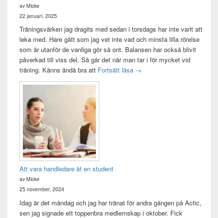
av Micke
22 januari, 2025
Träningsvärken jag dragits med sedan i torsdags har inte varit att
leka med. Hare gått som jag vet inte vad och minsta lilla rörelse
som är utanför de vanliga gör så ont. Balansen har också blivit
påverkad till viss del. Så går det när man tar i för mycket vid
Träningsvärken från helvetet
träning. Känns ändå bra att
Fortsätt läsa
→
Att vara handledare åt en student
av Micke
25 november, 2024
Idag är det måndag och jag har tränat för andra gången på Actic,
sen jag signade ett toppenbra medlemskap i oktober. Fick