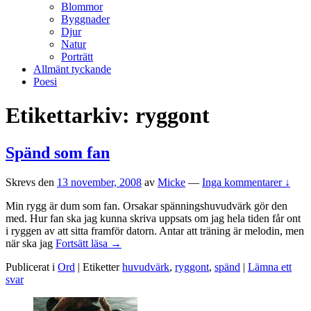
Blommor
Byggnader
Djur
Natur
Porträtt
Allmänt tyckande
Poesi
Etikettarkiv:
ryggont
Spänd som fan
Skrevs den
13 november, 2008
av
Micke
—
Inga kommentarer ↓
Min rygg är dum som fan. Orsakar spänningshuvudvärk gör den
med. Hur fan ska jag kunna skriva uppsats om jag hela tiden får ont
i ryggen av att sitta framför datorn. Antar att träning är melodin, men
Spänd
när ska jag
Fortsätt läsa
→
som
Publicerat i
Ord
|
Etiketter
huvudvärk
,
ryggont
,
spänd
|
Lämna ett
fan
svar
Primära