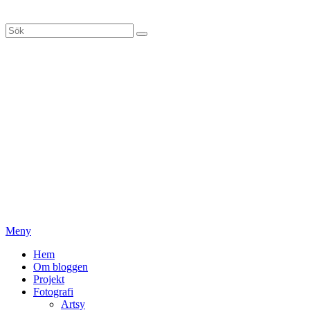
Hoppa
till
Sök
Sök
innehåll
efter:
Meny
Primär
Hem
Om bloggen
meny
Projekt
Fotografi
Artsy