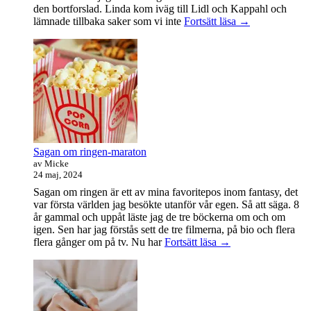
den bortforslad. Linda kom iväg till Lidl och Kappahl och
Idag
lämnade tillbaka saker som vi inte
Fortsätt läsa
→
var
det
en
bra
dag
Sagan om ringen-maraton
av Micke
24 maj, 2024
Sagan om ringen är ett av mina favoritepos inom fantasy, det
var första världen jag besökte utanför vår egen. Så att säga. 8
år gammal och uppåt läste jag de tre böckerna om och om
igen. Sen har jag förstås sett de tre filmerna, på bio och flera
Sagan
flera gånger om på tv. Nu har
Fortsätt läsa
→
om
ringen-
maraton