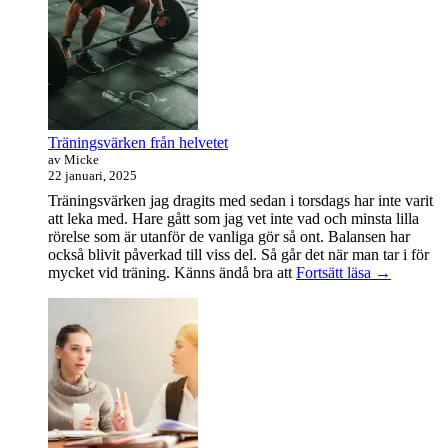
sidofältet
Widget
område
Träningsvärken från helvetet
av Micke
22 januari, 2025
Träningsvärken jag dragits med sedan i torsdags har inte varit
att leka med. Hare gått som jag vet inte vad och minsta lilla
rörelse som är utanför de vanliga gör så ont. Balansen har
också blivit påverkad till viss del. Så går det när man tar i för
Träningsvä
mycket vid träning. Känns ändå bra att
Fortsätt läsa
→
från
helvetet