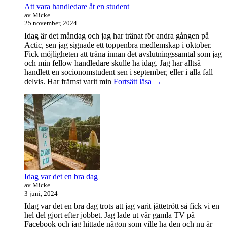
Att vara handledare åt en student
av Micke
25 november, 2024
Idag är det måndag och jag har tränat för andra gången på
Actic, sen jag signade ett toppenbra medlemskap i oktober.
Fick möjligheten att träna innan det avslutningssamtal som jag
och min fellow handledare skulle ha idag. Jag har alltså
handlett en socionomstudent sen i september, eller i alla fall
Att
delvis. Har främst varit min
Fortsätt läsa
→
vara
handledare
åt
en
student
Idag var det en bra dag
av Micke
3 juni, 2024
Idag var det en bra dag trots att jag varit jättetrött så fick vi en
hel del gjort efter jobbet. Jag lade ut vår gamla TV på
Facebook och jag hittade någon som ville ha den och nu är