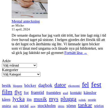
Mental anteckning
av Micke
11 april, 2024
De senaste dagarna har jag varit rätt trött, har inte lagt mig i tid
över huvud taget på sistone. I helgen gjordes det försök till att
ta det lugnt och återhämta sig lite. Vi lämnade igen böcker
som vi lånat med ungarna och lånade nya på biblioteket, sen
Mental
så gick jag faktiskt ner på gymmet
Fortsätt läsa
→
anteckning
Arkiv
Kategorier
fest
fel
dator
dagbok
böcker
besök
ekonomi
bloggen
film
flyt
framtid
känslor
fot
framtiden
kontakt
gud
lycka
mys
plugga
musik
kåren
lön
projekt
politik
tankar
stockholm
sömn
social
smärta
snö
telefon
stress
sorg