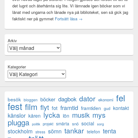
det lugnt och återhämta sig lite. Vi lämnade igen böcker som vi
lånat med ungarna och lånade nya på biblioteket, sen så gick jag
Mental anteckning
faktiskt ner på gymmet
Fortsätt läsa
→
Arkiv
Kategorier
fel
dator
dagbok
böcker
besök
ekonomi
bloggen
fest
film
flyt
framtid
fot
framtiden
kontakt
gud
lycka
mys
musik
känslor
kåren
lön
plugga
social
smärta
snö
projekt
sorg
politik
tankar
tenta
sömn
stockholm
telefon
stress