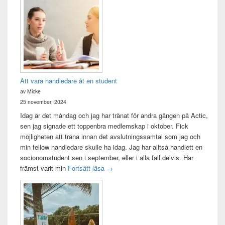
Att vara handledare åt en student
av Micke
25 november, 2024
Idag är det måndag och jag har tränat för andra gången på Actic,
sen jag signade ett toppenbra medlemskap i oktober. Fick
möjligheten att träna innan det avslutningssamtal som jag och
min fellow handledare skulle ha idag. Jag har alltså handlett en
socionomstudent sen i september, eller i alla fall delvis. Har
Att vara handledare åt en student
främst varit min
Fortsätt läsa
→