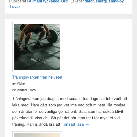
Publicerat i
Allmänt tyckande
,
Ord
|
Etiketter
dator
,
energi
,
stand-by
|
1
svar
Primära
sidofältet
Widget
område
Träningsvärken från helvetet
av Micke
22 januari, 2025
Träningsvärken jag dragits med sedan i torsdags har inte varit att
leka med. Hare gått som jag vet inte vad och minsta lilla rörelse
som är utanför de vanliga gör så ont. Balansen har också blivit
påverkad till viss del. Så går det när man tar i för mycket vid
Träningsvärken från helvetet
träning. Känns ändå bra att
Fortsätt läsa
→