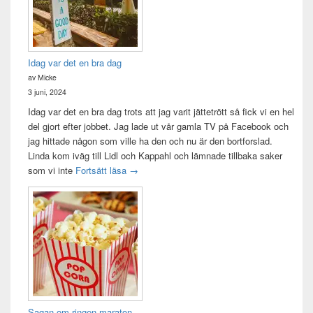
Idag var det en bra dag
av Micke
3 juni, 2024
Idag var det en bra dag trots att jag varit jättetrött så fick vi en hel
del gjort efter jobbet. Jag lade ut vår gamla TV på Facebook och
jag hittade någon som ville ha den och nu är den bortforslad.
Linda kom iväg till Lidl och Kappahl och lämnade tillbaka saker
Idag var det en bra dag
som vi inte
Fortsätt läsa
→
Sagan om ringen-maraton