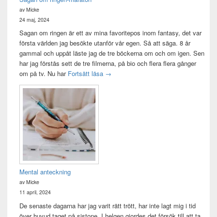
av Micke
24 maj, 2024
Sagan om ringen är ett av mina favoritepos inom fantasy, det var
första världen jag besökte utanför vår egen. Så att säga. 8 år
gammal och uppåt läste jag de tre böckerna om och om igen. Sen
har jag förstås sett de tre filmerna, på bio och flera flera gånger
Sagan om ringen-maraton
om på tv. Nu har
Fortsätt läsa
→
Mental anteckning
av Micke
11 april, 2024
De senaste dagarna har jag varit rätt trött, har inte lagt mig i tid
över huvud taget på sistone. I helgen gjordes det försök till att ta