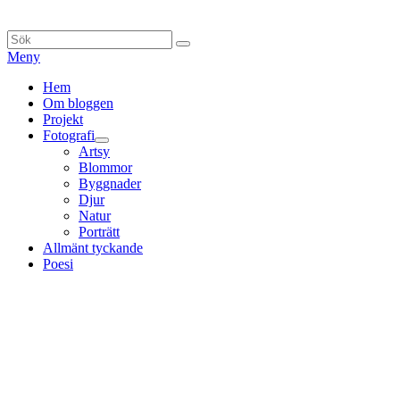
Hoppa
till
Sök
Sök
innehåll
efter:
Meny
Primär
Hem
Om bloggen
meny
Projekt
Fotografi
expandera
Artsy
undermeny
Blommor
Byggnader
Djur
Natur
Porträtt
Allmänt tyckande
Poesi