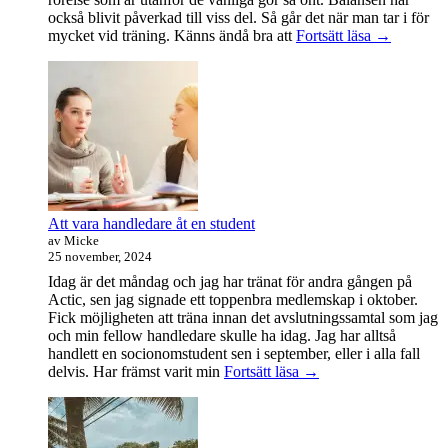
också blivit påverkad till viss del. Så går det när man tar i för
Träningsvä
mycket vid träning. Känns ändå bra att
Fortsätt läsa
→
från
helvetet
Att vara handledare åt en student
av Micke
25 november, 2024
Idag är det måndag och jag har tränat för andra gången på
Actic, sen jag signade ett toppenbra medlemskap i oktober.
Fick möjligheten att träna innan det avslutningssamtal som jag
och min fellow handledare skulle ha idag. Jag har alltså
handlett en socionomstudent sen i september, eller i alla fall
Att
delvis. Har främst varit min
Fortsätt läsa
→
vara
handledare
åt
en