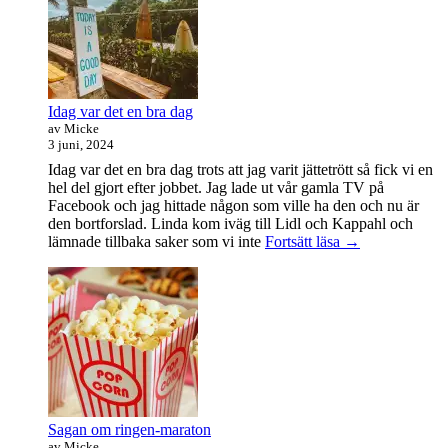
student
Idag var det en bra dag
av Micke
3 juni, 2024
Idag var det en bra dag trots att jag varit jättetrött så fick vi en
hel del gjort efter jobbet. Jag lade ut vår gamla TV på
Facebook och jag hittade någon som ville ha den och nu är
den bortforslad. Linda kom iväg till Lidl och Kappahl och
Idag
lämnade tillbaka saker som vi inte
Fortsätt läsa
→
var
det
en
bra
dag
Sagan om ringen-maraton
av Micke