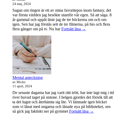
24 maj, 2024
Sagan om ringen är ett av mina favoritepos inom fantasy, det
var första världen jag besökte utanför vår egen. Så att säga. 8
år gammal och uppåt läste jag de tre böckerna om och om
igen. Sen har jag förstås sett de tre filmerna, på bio och flera
Sagan
flera gånger om på tv. Nu har
Fortsätt läsa
→
om
ringen-
maraton
Mental anteckning
av Micke
11 april, 2024
De senaste dagarna har jag varit rätt trött, har inte lagt mig i tid
över huvud taget på sistone. I helgen gjordes det försök till att
ta det lugnt och återhämta sig lite. Vi lämnade igen böcker
som vi lånat med ungarna och lånade nya på biblioteket, sen
Mental
så gick jag faktiskt ner på gymmet
Fortsätt läsa
→
anteckning