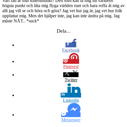
Vart fan är min killerinstinkt? Den som kan ta mig till världens
högsta punkt och låta mig flyga världen runt och bara roffa åt mig av
allt jag vill se och höra och göra? Jag vet hur jag är, jag vet hur folk
uppfattar mig. Men det hjälper inte, jag kan inte ändra på mig. Jag
måste NÅT.. *suck*
Dela...
Facebook
Pinterest
Twitter
Linkedin
Messenger