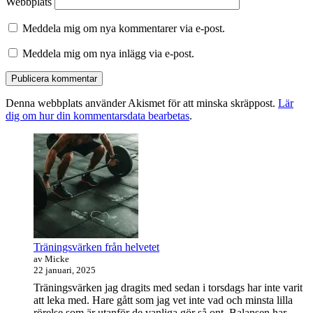
Webbplats
Meddela mig om nya kommentarer via e-post.
Meddela mig om nya inlägg via e-post.
Denna webbplats använder Akismet för att minska skräppost.
Lär
dig om hur din kommentarsdata bearbetas
.
Primära
sidofältet
Widget
område
Träningsvärken från helvetet
av Micke
22 januari, 2025
Träningsvärken jag dragits med sedan i torsdags har inte varit
att leka med. Hare gått som jag vet inte vad och minsta lilla
rörelse som är utanför de vanliga gör så ont. Balansen har