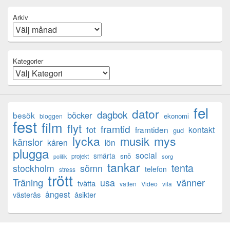
Arkiv
Kategorier
fel
dator
dagbok
böcker
besök
ekonomi
bloggen
fest
film
flyt
framtid
fot
framtiden
kontakt
gud
lycka
mys
musik
känslor
kåren
lön
plugga
social
smärta
snö
projekt
sorg
politik
tankar
tenta
sömn
stockholm
telefon
stress
trött
Träning
usa
vänner
tvätta
vatten
Video
vila
ångest
västerås
åsikter