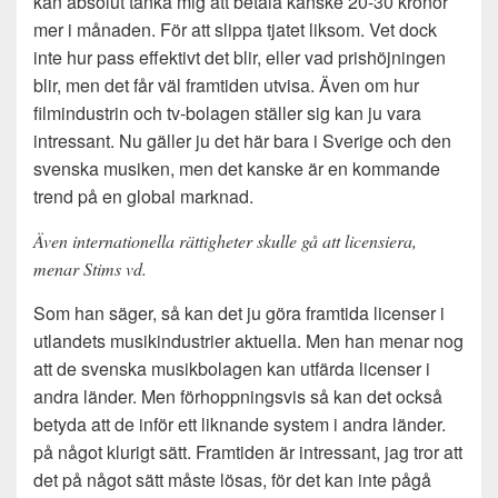
kan absolut tänka mig att betala kanske 20-30 kronor
mer i månaden. För att slippa tjatet liksom. Vet dock
inte hur pass effektivt det blir, eller vad prishöjningen
blir, men det får väl framtiden utvisa. Även om hur
filmindustrin och tv-bolagen ställer sig kan ju vara
intressant. Nu gäller ju det här bara i Sverige och den
svenska musiken, men det kanske är en kommande
trend på en global marknad.
Även internationella rättigheter skulle gå att licensiera,
menar Stims vd.
Som han säger, så kan det ju göra framtida licenser i
utlandets musikindustrier aktuella. Men han menar nog
att de svenska musikbolagen kan utfärda licenser i
andra länder. Men förhoppningsvis så kan det också
betyda att de inför ett liknande system i andra länder.
på något klurigt sätt. Framtiden är intressant, jag tror att
det på något sätt måste lösas, för det kan inte pågå