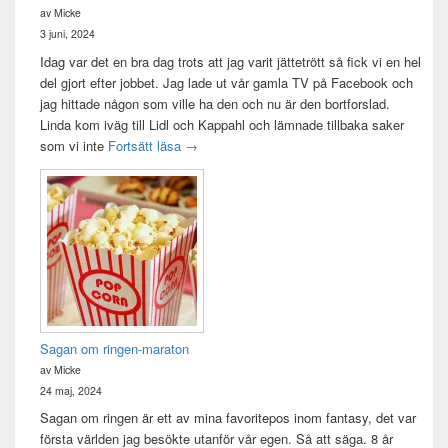
av Micke
3 juni, 2024
Idag var det en bra dag trots att jag varit jättetrött så fick vi en hel
del gjort efter jobbet. Jag lade ut vår gamla TV på Facebook och
jag hittade någon som ville ha den och nu är den bortforslad.
Linda kom iväg till Lidl och Kappahl och lämnade tillbaka saker
Idag var det en bra dag
som vi inte
Fortsätt läsa
→
Sagan om ringen-maraton
av Micke
24 maj, 2024
Sagan om ringen är ett av mina favoritepos inom fantasy, det var
första världen jag besökte utanför vår egen. Så att säga. 8 år