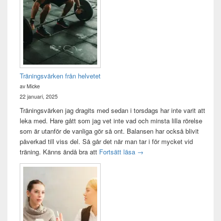
Widget
område
Träningsvärken från helvetet
av Micke
22 januari, 2025
Träningsvärken jag dragits med sedan i torsdags har inte varit att
leka med. Hare gått som jag vet inte vad och minsta lilla rörelse
som är utanför de vanliga gör så ont. Balansen har också blivit
påverkad till viss del. Så går det när man tar i för mycket vid
Träningsvärken från helvetet
träning. Känns ändå bra att
Fortsätt läsa
→