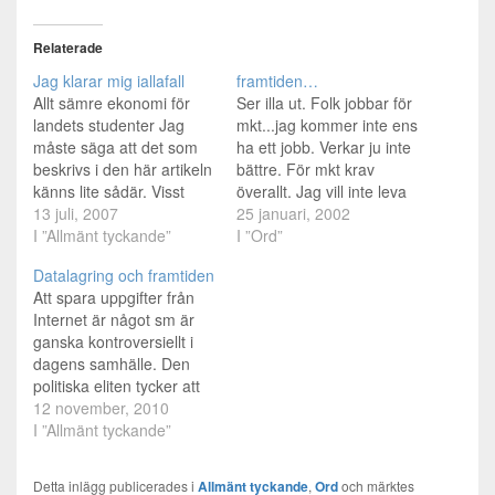
Relaterade
Jag klarar mig iallafall
framtiden…
Allt sämre ekonomi för
Ser illa ut. Folk jobbar för
landets studenter Jag
mkt...jag kommer inte ens
måste säga att det som
ha ett jobb. Verkar ju inte
beskrivs i den här artikeln
bättre. För mkt krav
känns lite sådär. Visst
överallt. Jag vill inte leva
förstår jag att det är tungt
13 juli, 2007
för att uppfylla andras
25 januari, 2002
rent ekonomiskt att leva
I ”Allmänt tyckande”
krav, jag vill enbart leva
I ”Ord”
som student. Det heter ju
för att uppfylla mina
Datalagring och framtiden
fattig student av en
egna. Kan tyckas väldigt
Att spara uppgifter från
anledning. Men samtidigt
egoistiskt. Men vadå,
Internet är något sm är
så är det inte så konstigt.
bara för att jag tänker…
ganska kontroversiellt i
Klart…
dagens samhälle. Den
politiska eliten tycker att
det är ett nödvändigt steg
12 november, 2010
för att kunna skydda
I ”Allmänt tyckande”
medborgarna från
kriminella och
Detta inlägg publicerades i
Allmänt tyckande
,
Ord
och märktes