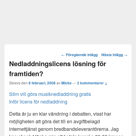
Post
←
Föregående inlägg
Nästa inlägg
→
navigation
Nedladdningslicens lösning för
framtiden?
Skrevs den
8 februari, 2008
av
Micke
—
2 kommentarer ↓
Stim vill göra musiknedladdning gratis
Inför licens för nedladdning
Detta är ju en klar vändning i debatten, visst har
möjligheten att göra det till en avgiftbelagd
internettjänst genom bredbandsleverantörerna. Jag