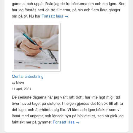
gammal och uppåt läste jag de tre böckerna om och om igen. Sen
har jag förstås sett de tre filmerna, på bio och flera flera gånger
Sagan om ringen-maraton
om på tv. Nu har
Fortsätt läsa
→
Mental anteckning
av Micke
11 april, 2024
De senaste dagarna har jag varit rätt trött, har inte lagt mig i tid
över huvud taget på sistone. I helgen gjordes det försök till att ta
det lugnt och återhämta sig lite. Vi lämnade igen böcker som vi
lånat med ungarna och lånade nya på biblioteket, sen så gick jag
Mental anteckning
faktiskt ner på gymmet
Fortsätt läsa
→