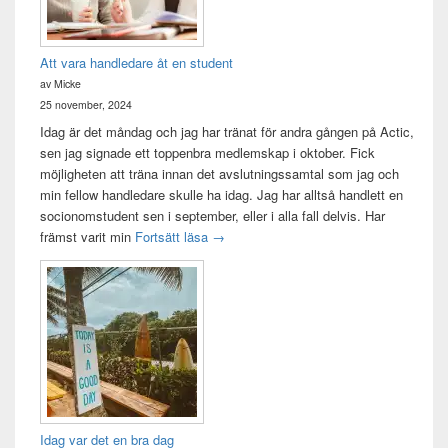
Att vara handledare åt en student
av Micke
25 november, 2024
Idag är det måndag och jag har tränat för andra gången på Actic,
sen jag signade ett toppenbra medlemskap i oktober. Fick
möjligheten att träna innan det avslutningssamtal som jag och
min fellow handledare skulle ha idag. Jag har alltså handlett en
socionomstudent sen i september, eller i alla fall delvis. Har
Att vara handledare åt en student
främst varit min
Fortsätt läsa
→
Idag var det en bra dag