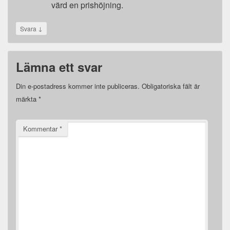
värd en prishöjning.
↓
Svara
Lämna ett svar
Din e-postadress kommer inte publiceras.
Obligatoriska fält är
märkta
*
Kommentar
*