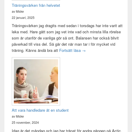
Träningsvärken från helvetet
av Micke
22 januari, 2025
Träningsvärken jag dragits med sedan i torsdags har inte varit att
leka med. Hare gått som jag vet inte vad och minsta lilla rörelse
som är utanför de vanliga gör så ont. Balansen har också blivit
påverkad till viss del. Så går det när man tar i för mycket vid
Träningsvärken från helvetet
träning. Känns ändå bra att
Fortsätt läsa
→
Att vara handledare åt en student
av Micke
25 november, 2024
Idag är det måndag och jag har tränat för andra gången på Actic,