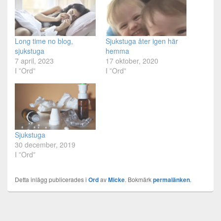
Long time no blog,
Sjukstuga åter igen här
sjukstuga
hemma
7 april, 2023
17 oktober, 2020
I ”Ord”
I ”Ord”
Sjukstuga
30 december, 2019
I ”Ord”
Detta inlägg publicerades i
Ord
av
Micke
. Bokmärk
permalänken
.