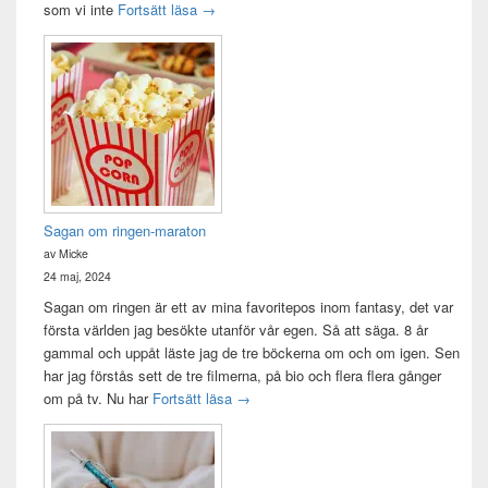
Idag var det en bra dag
som vi inte
Fortsätt läsa
→
Sagan om ringen-maraton
av Micke
24 maj, 2024
Sagan om ringen är ett av mina favoritepos inom fantasy, det var
första världen jag besökte utanför vår egen. Så att säga. 8 år
gammal och uppåt läste jag de tre böckerna om och om igen. Sen
har jag förstås sett de tre filmerna, på bio och flera flera gånger
Sagan om ringen-maraton
om på tv. Nu har
Fortsätt läsa
→