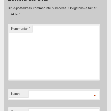
Din e-postadress kommer inte publiceras.
Obligatoriska fält är
märkta
*
Kommentar
*
Namn
*