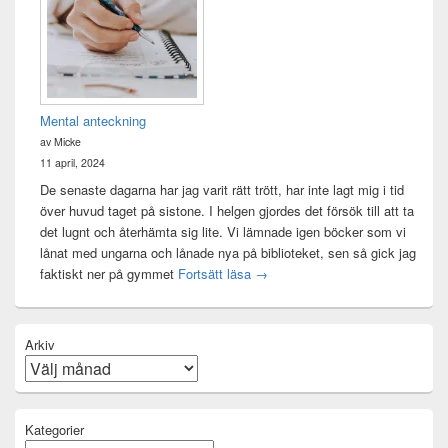
Mental anteckning
av Micke
11 april, 2024
De senaste dagarna har jag varit rätt trött, har inte lagt mig i tid
över huvud taget på sistone. I helgen gjordes det försök till att ta
det lugnt och återhämta sig lite. Vi lämnade igen böcker som vi
lånat med ungarna och lånade nya på biblioteket, sen så gick jag
Mental anteckning
faktiskt ner på gymmet
Fortsätt läsa
→
Arkiv
Kategorier