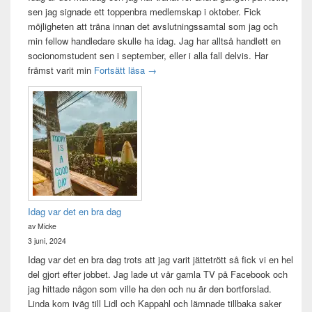
sen jag signade ett toppenbra medlemskap i oktober. Fick
möjligheten att träna innan det avslutningssamtal som jag och
min fellow handledare skulle ha idag. Jag har alltså handlett en
socionomstudent sen i september, eller i alla fall delvis. Har
Att vara handledare åt en student
främst varit min
Fortsätt läsa
→
Idag var det en bra dag
av Micke
3 juni, 2024
Idag var det en bra dag trots att jag varit jättetrött så fick vi en hel
del gjort efter jobbet. Jag lade ut vår gamla TV på Facebook och
jag hittade någon som ville ha den och nu är den bortforslad.
Linda kom iväg till Lidl och Kappahl och lämnade tillbaka saker