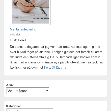
Mental anteckning
av Micke
11 april, 2024
De senaste dagarna har jag varit rätt trött, har inte lagt mig i tid
över huvud taget på sistone. I helgen gjordes det försök till att ta
det lugnt och återhämta sig lite. Vi lämnade igen böcker som vi
lånat med ungarna och lånade nya på biblioteket, sen så gick jag
Mental anteckning
faktiskt ner på gymmet
Fortsätt läsa
→
Arkiv
Kategorier