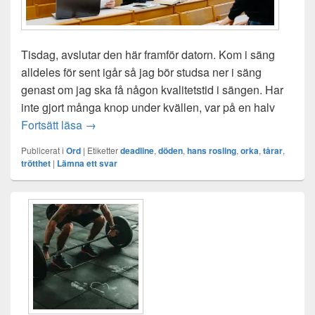
Tisdag, avslutar den här framför datorn. Kom i säng
alldeles för sent igår så jag bör studsa ner i säng
genast om jag ska få någon kvalitetstid i sängen. Har
inte gjort många knop under kvällen, var på en halv
Tisdag, denna trötta dag av dagar
Fortsätt läsa
→
Publicerat i
Ord
|
Etiketter
deadline
,
döden
,
hans rosling
,
orka
,
tårar
,
trötthet
|
Lämna ett svar
Primära
sidofältet
Widget
område