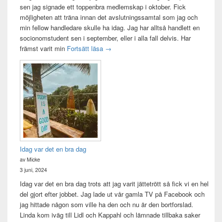
sen jag signade ett toppenbra medlemskap i oktober. Fick
möjligheten att träna innan det avslutningssamtal som jag och
min fellow handledare skulle ha idag. Jag har alltså handlett en
socionomstudent sen i september, eller i alla fall delvis. Har
Att vara handledare åt en student
främst varit min
Fortsätt läsa
→
Idag var det en bra dag
av Micke
3 juni, 2024
Idag var det en bra dag trots att jag varit jättetrött så fick vi en hel
del gjort efter jobbet. Jag lade ut vår gamla TV på Facebook och
jag hittade någon som ville ha den och nu är den bortforslad.
Linda kom iväg till Lidl och Kappahl och lämnade tillbaka saker