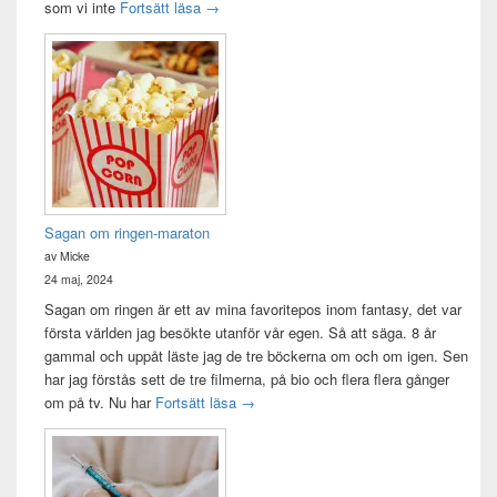
Idag var det en bra dag
som vi inte
Fortsätt läsa
→
Sagan om ringen-maraton
av Micke
24 maj, 2024
Sagan om ringen är ett av mina favoritepos inom fantasy, det var
första världen jag besökte utanför vår egen. Så att säga. 8 år
gammal och uppåt läste jag de tre böckerna om och om igen. Sen
har jag förstås sett de tre filmerna, på bio och flera flera gånger
Sagan om ringen-maraton
om på tv. Nu har
Fortsätt läsa
→