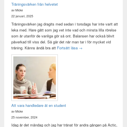
Träningsvärken från helvetet
av Micke
22 januari, 2025
Träningsvärken jag dragits med sedan i torsdags har inte varit att
leka med. Hare gått som jag vet inte vad och minsta lilla rörelse
som är utanför de vanliga gör så ont. Balansen har också blivit
påverkad till viss del. Så går det när man tar i för mycket vid
Träningsvärken från helvetet
träning. Känns ändå bra att
Fortsätt läsa
→
Att vara handledare åt en student
av Micke
25 november, 2024
Idag är det måndag och jag har tränat för andra gången på Actic,