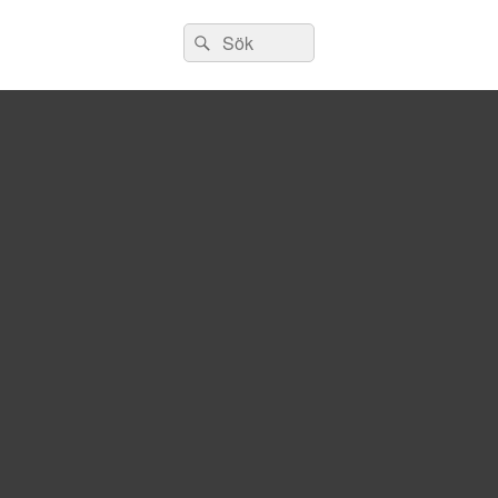
Sök
Sök
efter: