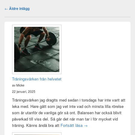
Inläggsnavigering
←
Äldre inlägg
Primära
sidofältet
Widget
område
Träningsvärken från helvetet
av Micke
22 januari, 2025
Träningsvärken jag dragits med sedan i torsdags har inte varit att
leka med. Hare gått som jag vet inte vad och minsta lilla rörelse
som är utanför de vanliga gör så ont. Balansen har också blivit
påverkad till viss del. Så går det när man tar i för mycket vid
Träningsvärken från helvetet
träning. Känns ändå bra att
Fortsätt läsa
→