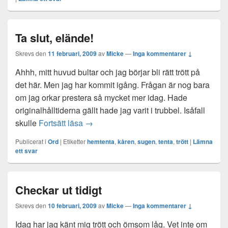
Ta slut, elände!
Skrevs den
11 februari, 2009
av
Micke
—
Inga kommentarer ↓
Ahhh, mitt huvud bultar och jag börjar bli rätt trött på
det här. Men jag har kommit igång. Frågan är nog bara
om jag orkar prestera så mycket mer idag. Hade
originalhålltiderna gällt hade jag varit i trubbel. Isåfall
Ta slut, elände!
skulle
Fortsätt läsa
→
Publicerat i
Ord
|
Etiketter
hemtenta
,
kåren
,
sugen
,
tenta
,
trött
|
Lämna
ett svar
Checkar ut tidigt
Skrevs den
10 februari, 2009
av
Micke
—
Inga kommentarer ↓
Idag har jag känt mig trött och ömsom låg. Vet inte om