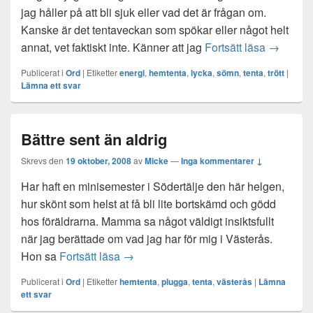
jag håller på att bli sjuk eller vad det är frågan om.
Kanske är det tentaveckan som spökar eller något helt
Checkar u
annat, vet faktiskt inte. Känner att jag
Fortsätt läsa
→
Publicerat i
Ord
|
Etiketter
energi
,
hemtenta
,
lycka
,
sömn
,
tenta
,
trött
|
Lämna ett svar
Bättre sent än aldrig
Skrevs den
19 oktober, 2008
av
Micke
—
Inga kommentarer ↓
Har haft en minisemester i Södertälje den här helgen,
hur skönt som helst at få bli lite bortskämd och gödd
hos föräldrarna. Mamma sa något väldigt insiktsfullt
när jag berättade om vad jag har för mig i Västerås.
Bättre sent än aldrig
Hon sa
Fortsätt läsa
→
Publicerat i
Ord
|
Etiketter
hemtenta
,
plugga
,
tenta
,
västerås
|
Lämna
ett svar