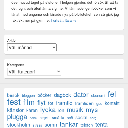
över huvud taget på sistone. I helgen gjordes det försök till att ta
det lugnt och återhämta sig lite. Vi lämnade igen böcker som vi
lånat med ungarna och lånade nya på biblioteket, sen så gick jag
Mental anteckning
faktiskt ner på gymmet
Fortsätt läsa
→
Arkiv
Kategorier
fel
dator
dagbok
böcker
besök
ekonomi
bloggen
fest
film
flyt
framtid
fot
framtiden
kontakt
gud
lycka
mys
musik
känslor
kåren
lön
plugga
social
smärta
snö
projekt
sorg
politik
tankar
tenta
sömn
stockholm
telefon
stress