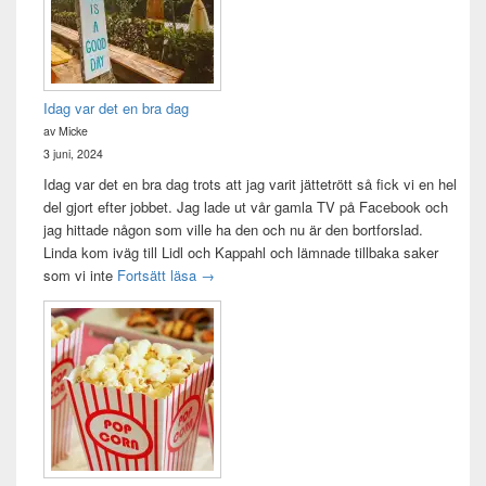
Idag var det en bra dag
av Micke
3 juni, 2024
Idag var det en bra dag trots att jag varit jättetrött så fick vi en hel
del gjort efter jobbet. Jag lade ut vår gamla TV på Facebook och
jag hittade någon som ville ha den och nu är den bortforslad.
Linda kom iväg till Lidl och Kappahl och lämnade tillbaka saker
Idag var det en bra dag
som vi inte
Fortsätt läsa
→