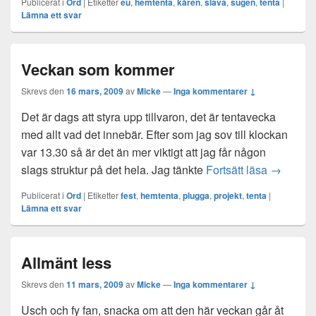
Publicerat i
Ord
|
Etiketter
eu
,
hemtenta
,
kåren
,
slava
,
sugen
,
tenta
|
Lämna ett svar
Veckan som kommer
Skrevs den
16 mars, 2009
av
Micke
—
Inga kommentarer ↓
Det är dags att styra upp tillvaron, det är tentavecka
med allt vad det innebär. Efter som jag sov till klockan
var 13.30 så är det än mer viktigt att jag får någon
Veckan 
slags struktur på det hela. Jag tänkte
Fortsätt läsa
→
Publicerat i
Ord
|
Etiketter
fest
,
hemtenta
,
plugga
,
projekt
,
tenta
|
Lämna ett svar
Allmänt less
Skrevs den
11 mars, 2009
av
Micke
—
Inga kommentarer ↓
Usch och fy fan, snacka om att den här veckan går åt