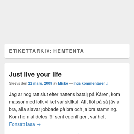
ETIKETTARKIV:
HEMTENTA
Just live your life
Skrevs den
22 mars, 2009
av
Micke
—
Inga kommentarer ↓
Jag är nog rätt slut efter nattens batalj på Kåren, kom
massor med folk vilket var skitkul. Allt flöt på så jävla
bra, alla slavar jobbade på bra och ja bra stämning.
Kom hem alldeles för sent egentligen, var helt
Just live your life
Fortsätt läsa
→