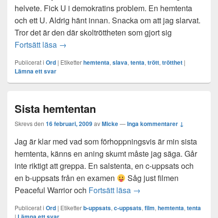
helvete. Fick U i demokratins problem. En hemtenta
och ett U. Aldrig hänt innan. Snacka om att jag slarvat.
Tror det är den där skoltröttheten som gjort sig
Allmänt less
Fortsätt läsa
→
Publicerat i
Ord
|
Etiketter
hemtenta
,
slava
,
tenta
,
trött
,
trötthet
|
Lämna ett svar
Sista hemtentan
Skrevs den
16 februari, 2009
av
Micke
—
Inga kommentarer ↓
Jag är klar med vad som förhoppningsvis är min sista
hemtenta, känns en aning skumt måste jag säga. Går
inte riktigt att greppa. En salstenta, en c-uppsats och
en b-uppsats från en examen
Såg just filmen
Sista hemtentan
Peaceful Warrior och
Fortsätt läsa
→
Publicerat i
Ord
|
Etiketter
b-uppsats
,
c-uppsats
,
film
,
hemtenta
,
tenta
|
Lämna ett svar