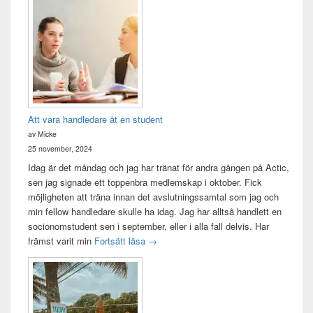
Att vara handledare åt en student
av Micke
25 november, 2024
Idag är det måndag och jag har tränat för andra gången på Actic,
sen jag signade ett toppenbra medlemskap i oktober. Fick
möjligheten att träna innan det avslutningssamtal som jag och
min fellow handledare skulle ha idag. Jag har alltså handlett en
socionomstudent sen i september, eller i alla fall delvis. Har
Att vara handledare åt en student
främst varit min
Fortsätt läsa
→