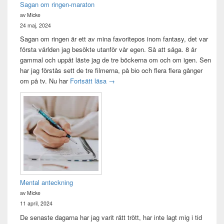
Sagan om ringen-maraton
av Micke
24 maj, 2024
Sagan om ringen är ett av mina favoritepos inom fantasy, det var
första världen jag besökte utanför vår egen. Så att säga. 8 år
gammal och uppåt läste jag de tre böckerna om och om igen. Sen
har jag förstås sett de tre filmerna, på bio och flera flera gånger
Sagan om ringen-maraton
om på tv. Nu har
Fortsätt läsa
→
Mental anteckning
av Micke
11 april, 2024
De senaste dagarna har jag varit rätt trött, har inte lagt mig i tid