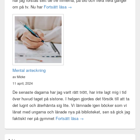
har jag förstås sett de tre filmerna, på bio och flera flera gånger
Sagan om ringen-maraton
om på tv. Nu har
Fortsätt läsa
→
Mental anteckning
av Micke
11 april, 2024
De senaste dagarna har jag varit rätt trött, har inte lagt mig i tid
över huvud taget på sistone. I helgen gjordes det försök till att ta
det lugnt och återhämta sig lite. Vi lämnade igen böcker som vi
lånat med ungarna och lånade nya på biblioteket, sen så gick jag
Mental anteckning
faktiskt ner på gymmet
Fortsätt läsa
→