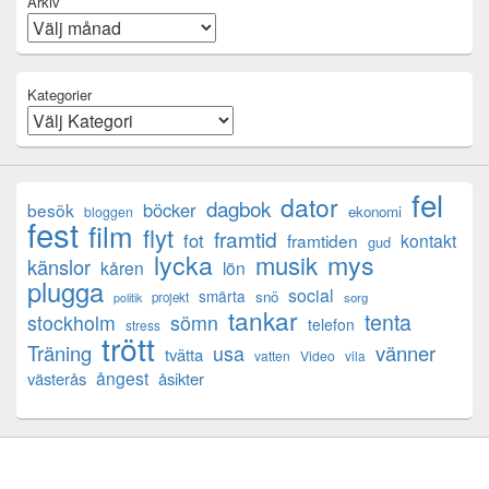
Arkiv
Kategorier
fel
dator
dagbok
böcker
besök
ekonomi
bloggen
fest
film
flyt
framtid
fot
framtiden
kontakt
gud
lycka
mys
musik
känslor
kåren
lön
plugga
social
smärta
snö
projekt
sorg
politik
tankar
tenta
sömn
stockholm
telefon
stress
trött
Träning
usa
vänner
tvätta
vatten
Video
vila
ångest
västerås
åsikter