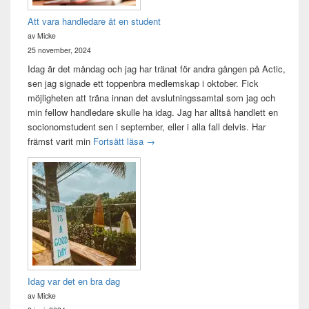
Att vara handledare åt en student
av Micke
25 november, 2024
Idag är det måndag och jag har tränat för andra gången på Actic,
sen jag signade ett toppenbra medlemskap i oktober. Fick
möjligheten att träna innan det avslutningssamtal som jag och
min fellow handledare skulle ha idag. Jag har alltså handlett en
socionomstudent sen i september, eller i alla fall delvis. Har
Att vara handledare åt en student
främst varit min
Fortsätt läsa
→
Idag var det en bra dag
av Micke