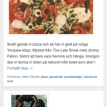
Ikväll gjorde vi pizza och så har vi glott på roliga
Youtube-klipp. Mycket från The Late Show med Jimmy
Fallon. Skönt att bara vara hemma och hänga. Imorgon
ska vi lämna in bilen på rekond inför bytet som sker i
Pizzakväll
Fortsätt läsa
→
Publicerat i
Ord
|
Etiketter
pizza
,
pizzakväll
,
youtubeklipp
|
Lämna ett
svar
Primära
sidofältet
Widget
område