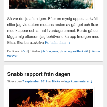
Så var det julafton igen. Efter en mysig uppesittarkväll
sitter jag vid datorn medans resten av gänget och fixar
med klappar och annat i vardagsrummet. Borde gå och
lägga mig eftersom jag behöver orka upp imorgon med
Julaftonsmorgon
Elsa. Ska bara..skriva
Fortsätt läsa
→
Publicerat i
Ord
|
Etiketter
julafton
,
mus
,
pizza
,
uppesittarkväll
|
Lämna
ett svar
Snabb rapport från dagen
Skrevs den
7 september, 2019
av
Micke
—
Inga kommentarer ↓