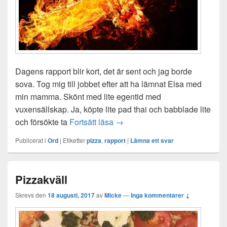
Dagens rapport blir kort, det är sent och jag borde
sova. Tog mig till jobbet efter att ha lämnat Elsa med
min mamma. Skönt med lite egentid med
vuxensällskap. Ja, köpte lite pad thai och babblade lite
Snabb rapport från dagen
och försökte ta
Fortsätt läsa
→
Publicerat i
Ord
|
Etiketter
pizza
,
rapport
|
Lämna ett svar
Pizzakväll
Skrevs den
18 augusti, 2017
av
Micke
—
Inga kommentarer ↓