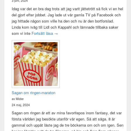
3 juni, 2024
Idag var det en bra dag trots att jag varit jättetrött så fick vi en hel
del gjort efter jobbet. Jag lade ut vår gamla TV på Facebook och
jag hittade någon som ville ha den och nu är den bortforslad.
Linda kom iväg till Lidl och Kappahl och lämnade tillbaka saker
Idag var det en bra dag
som vi inte
Fortsätt läsa
→
Sagan om ringen-maraton
av Micke
24 maj, 2024
Sagan om ringen är ett av mina favoritepos inom fantasy, det var
första världen jag besökte utanför vår egen. Så att säga. 8 år
gammal och uppåt läste jag de tre böckerna om och om igen. Sen