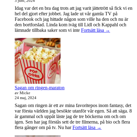
3 juni, 2024
Idag var det en bra dag trots att jag varit jättetrött så fick vi en
hel del gjort efter jobbet. Jag lade ut vår gamla TV på
Facebook och jag hittade någon som ville ha den och nu är
den bortforslad. Linda kom iväg till Lidl och Kappahl och
Idag
lämnade tillbaka saker som vi inte
Fortsätt läsa
→
var
det
en
bra
dag
Sagan om ringen-maraton
av Micke
24 maj, 2024
Sagan om ringen är ett av mina favoritepos inom fantasy, det
var första världen jag besökte utanför vår egen. Så att säga. 8
år gammal och uppåt läste jag de tre böckerna om och om
igen. Sen har jag förstås sett de tre filmerna, på bio och flera
Sagan
flera gånger om på tv. Nu har
Fortsätt läsa
→
om