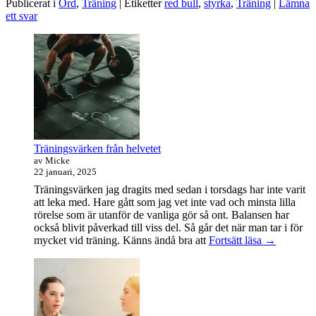
Publicerat i
Ord
,
Träning
|
Etiketter
red bull
,
styrka
,
Träning
|
Lämna
it’s
ett svar
no
good
Primära
for
you
sidofältet
Widget
område
Träningsvärken från helvetet
av Micke
22 januari, 2025
Träningsvärken jag dragits med sedan i torsdags har inte varit
att leka med. Hare gått som jag vet inte vad och minsta lilla
rörelse som är utanför de vanliga gör så ont. Balansen har
också blivit påverkad till viss del. Så går det när man tar i för
Träningsvä
mycket vid träning. Känns ändå bra att
Fortsätt läsa
→
från
helvetet