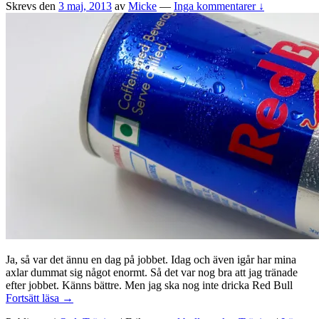
Skrevs den
3 maj, 2013
av
Micke
—
Inga kommentarer ↓
Ja, så var det ännu en dag på jobbet. Idag och även igår har mina
axlar dummat sig något enormt. Så det var nog bra att jag tränade
efter jobbet. Känns bättre. Men jag ska nog inte dricka Red Bull
Red
Fortsätt läsa
→
Bull,