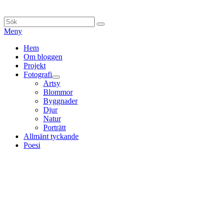
Hoppa
till
Sök
Sök
innehåll
efter:
Meny
Primär
Hem
Om bloggen
meny
Projekt
Fotografi
expandera
Artsy
undermeny
Blommor
Byggnader
Djur
Natur
Porträtt
Allmänt tyckande
Poesi