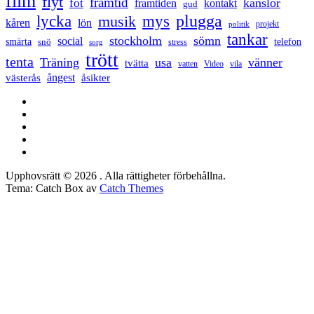
film
flyt
framtid
känslor
fot
framtiden
kontakt
gud
lycka
mys
plugga
musik
kåren
lön
projekt
politik
tankar
stockholm
sömn
social
smärta
snö
telefon
stress
sorg
trött
tenta
Träning
usa
vänner
tvätta
vatten
Video
vila
ångest
västerås
åsikter
Facebook
Twitter
LinkedIn
Tumblr
Instagram
Upphovsrätt © 2026
. Alla rättigheter förbehållna.
Tema: Catch Box av
Catch Themes