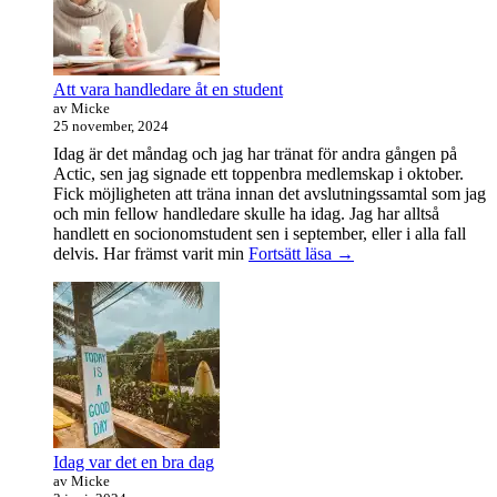
Att vara handledare åt en student
av Micke
25 november, 2024
Idag är det måndag och jag har tränat för andra gången på
Actic, sen jag signade ett toppenbra medlemskap i oktober.
Fick möjligheten att träna innan det avslutningssamtal som jag
och min fellow handledare skulle ha idag. Jag har alltså
handlett en socionomstudent sen i september, eller i alla fall
Att
delvis. Har främst varit min
Fortsätt läsa
→
vara
handledare
åt
en
student
Idag var det en bra dag
av Micke