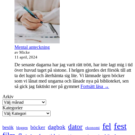
ringen-
maraton
Mental anteckning
av Micke
11 april, 2024
De senaste dagarna har jag varit rätt trött, har inte lagt mig i tid
över huvud taget på sistone. I helgen gjordes det försök till att
ta det lugnt och återhämta sig lite. Vi lämnade igen böcker
som vi lånat med ungarna och lånade nya på biblioteket, sen
Mental
så gick jag faktiskt ner på gymmet
Fortsätt läsa
→
anteckning
Arkiv
Kategorier
fest
fel
dator
dagbok
böcker
besök
ekonomi
bloggen