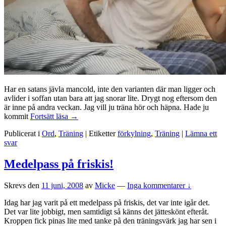
Har en satans jävla mancold, inte den varianten där man ligger och
avlider i soffan utan bara att jag snorar lite. Drygt nog eftersom den
är inne på andra veckan. Jag vill ju träna hör och häpna. Hade ju
Mancold
kommit
Fortsätt läsa
→
Publicerat i
Ord
,
Träning
|
Etiketter
förkylning
,
Träning
|
Lämna ett
svar
Medelpass på friskis!
Skrevs den
11 juni, 2008
av
Micke
—
Inga kommentarer ↓
Idag har jag varit på ett medelpass på friskis, det var inte igår det.
Det var lite jobbigt, men samtidigt så känns det jätteskönt efteråt.
Kroppen fick pinas lite med tanke på den träningsvärk jag har sen i