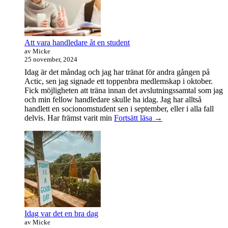
Att vara handledare åt en student
av Micke
25 november, 2024
Idag är det måndag och jag har tränat för andra gången på
Actic, sen jag signade ett toppenbra medlemskap i oktober.
Fick möjligheten att träna innan det avslutningssamtal som jag
och min fellow handledare skulle ha idag. Jag har alltså
handlett en socionomstudent sen i september, eller i alla fall
Att
delvis. Har främst varit min
Fortsätt läsa
→
vara
handledare
åt
en
student
Idag var det en bra dag
av Micke