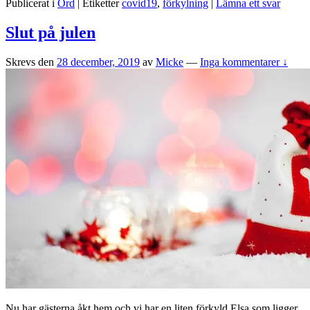
Publicerat i
Ord
|
Etiketter
covid19
,
förkylning
|
Lämna ett svar
covid-
19,
vad
Slut på julen
tror
ni?
Skrevs den
28 december, 2019
av
Micke
—
Inga kommentarer ↓
Nu har gästerna åkt hem och vi har en liten förkyld Elsa som ligger