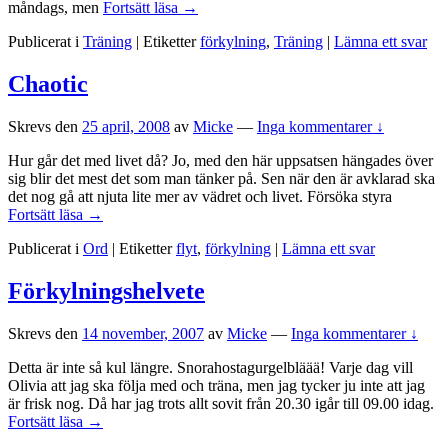
Medelpass
måndags, men
Fortsätt läsa
→
på
Publicerat i
Träning
|
Etiketter
förkylning
,
Träning
|
Lämna ett svar
friskis!
Chaotic
Skrevs den
25 april, 2008
av
Micke
—
Inga kommentarer ↓
Hur går det med livet då? Jo, med den här uppsatsen hängades över
sig blir det mest det som man tänker på. Sen när den är avklarad ska
det nog gå att njuta lite mer av vädret och livet. Försöka styra
Chaotic
Fortsätt läsa
→
Publicerat i
Ord
|
Etiketter
flyt
,
förkylning
|
Lämna ett svar
Förkylningshelvete
Skrevs den
14 november, 2007
av
Micke
—
Inga kommentarer ↓
Detta är inte så kul längre. Snorahostagurgelbläää! Varje dag vill
Olivia att jag ska följa med och träna, men jag tycker ju inte att jag
är frisk nog. Då har jag trots allt sovit från 20.30 igår till 09.00 idag.
Förkylningshelvete
Fortsätt läsa
→