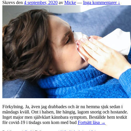
Skrevs den
4 september, 2020
av
Micke
—
Inga kommentarer ↓
Förkylning. Ja, även jag drabbades och är nu hemma sjuk sedan i
måndags kväll. Ont i halsen, lite hängig, lagom snorig och hostande.
Inget major men självklart kännbara symptom. Beställde hem testkit
Förkylning
för covid-19 i tisdags som kom med bud
Fortsätt läsa
→
eller