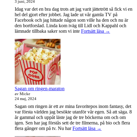
3 juni, 2024
Idag var det en bra dag trots att jag varit jättetrött så fick vi en
hel del gjort efter jobbet. Jag lade ut vår gamla TV på
Facebook och jag hittade någon som ville ha den och nu är
den bortforslad. Linda kom iväg till Lidl och Kappahl och
Idag
lämnade tillbaka saker som vi inte
Fortsätt läsa
→
var
det
en
bra
dag
Sagan om ringen-maraton
av Micke
24 maj, 2024
Sagan om ringen är ett av mina favoritepos inom fantasy, det
var första världen jag besökte utanför vår egen. Så att säga. 8
år gammal och uppåt läste jag de tre böckerna om och om
igen. Sen har jag förstås sett de tre filmerna, på bio och flera
Sagan
flera gånger om på tv. Nu har
Fortsätt läsa
→
om