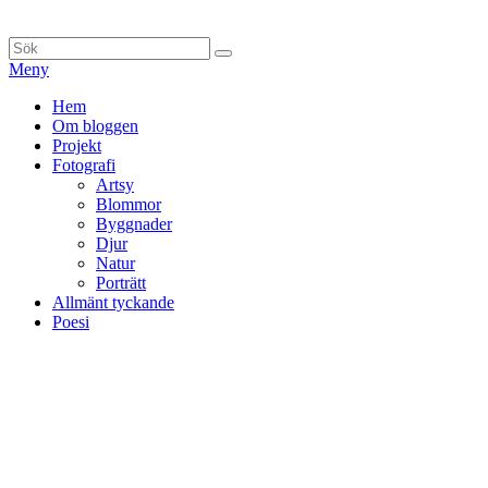
Hoppa
till
Sök
Sök
innehåll
efter:
Meny
Primär
Hem
Om bloggen
meny
Projekt
Fotografi
Artsy
Blommor
Byggnader
Djur
Natur
Porträtt
Allmänt tyckande
Poesi