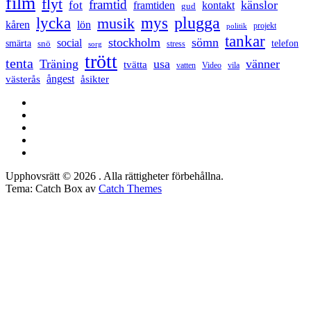
film
flyt
framtid
känslor
fot
framtiden
kontakt
gud
lycka
mys
plugga
musik
kåren
lön
projekt
politik
tankar
stockholm
sömn
social
smärta
snö
telefon
stress
sorg
trött
tenta
Träning
usa
vänner
tvätta
vatten
Video
vila
ångest
västerås
åsikter
Facebook
Twitter
LinkedIn
Tumblr
Instagram
Upphovsrätt © 2026
. Alla rättigheter förbehållna.
Tema: Catch Box av
Catch Themes
Rulla
upp