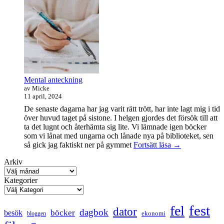
ringen-
maraton
Mental anteckning
av Micke
11 april, 2024
De senaste dagarna har jag varit rätt trött, har inte lagt mig i tid
över huvud taget på sistone. I helgen gjordes det försök till att
ta det lugnt och återhämta sig lite. Vi lämnade igen böcker
som vi lånat med ungarna och lånade nya på biblioteket, sen
Mental
så gick jag faktiskt ner på gymmet
Fortsätt läsa
→
anteckning
Arkiv
Kategorier
fest
fel
dator
dagbok
böcker
besök
ekonomi
bloggen