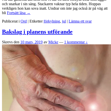
och snarkar i sin säng. Stackaren vaknar typ hela tiden. Hoppas
verkligen hon kan sova inatt. Undrar om inte jag också är på väg att
Slut
bli
Fortsätt läsa
→
på
Publicerat i
Ord
|
Etiketter
förkylning
,
jul
|
Lämna ett svar
julen
Bakslag i planens utförande
Skrevs den
10 mars, 2019
av
Micke
—
1 kommentar ↓