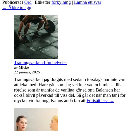
Publicerat i
Ord
|
Etiketter
förkylning
|
Lämna ett svar
Inläggsnavigering
←
Äldre inlägg
Primära
sidofältet
Widget
område
Träningsvärken från helvetet
av Micke
22 januari, 2025
Träningsvärken jag dragits med sedan i torsdags har inte varit
att leka med. Hare gått som jag vet inte vad och minsta lilla
rörelse som är utanför de vanliga gör så ont. Balansen har
också blivit påverkad till viss del. Så går det när man tar i för
Träningsvä
mycket vid träning. Känns ändå bra att
Fortsätt läsa
→
från
helvetet