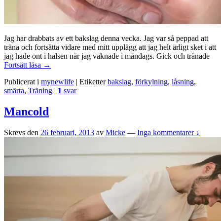
Jag har drabbats av ett bakslag denna vecka. Jag var så peppad att
träna och fortsätta vidare med mitt upplägg att jag helt ärligt sket i att
jag hade ont i halsen när jag vaknade i måndags. Gick och tränade
Bakslag
Fortsätt läsa
→
i
Publicerat i
mynewlife
|
Etiketter
bakslag
,
förkylning
,
låsning
,
planens
smärta
,
Träning
|
1
svar
utförande
Mancold
Skrevs den
26 februari, 2013
av
Micke
—
Inga kommentarer ↓