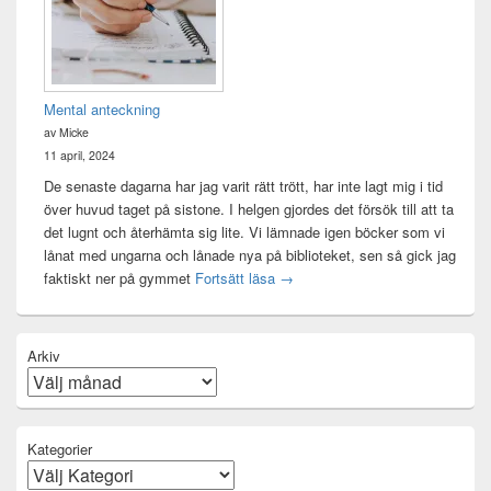
Mental anteckning
av Micke
11 april, 2024
De senaste dagarna har jag varit rätt trött, har inte lagt mig i tid
över huvud taget på sistone. I helgen gjordes det försök till att ta
det lugnt och återhämta sig lite. Vi lämnade igen böcker som vi
lånat med ungarna och lånade nya på biblioteket, sen så gick jag
Mental anteckning
faktiskt ner på gymmet
Fortsätt läsa
→
Arkiv
Kategorier