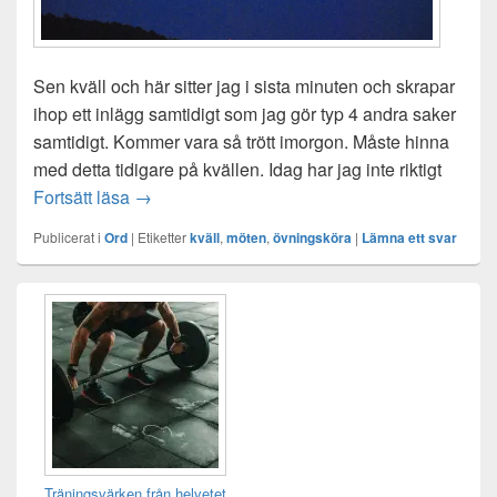
Sen kväll och här sitter jag i sista minuten och skrapar
ihop ett inlägg samtidigt som jag gör typ 4 andra saker
samtidigt. Kommer vara så trött imorgon. Måste hinna
med detta tidigare på kvällen. Idag har jag inte riktigt
Noll inspiration
Fortsätt läsa
→
Publicerat i
Ord
|
Etiketter
kväll
,
möten
,
övningsköra
|
Lämna ett svar
Primära
sidofältet
Widget
område
Träningsvärken från helvetet