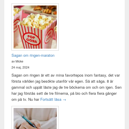
Sagan om ringen-maraton
av Micke
24 maj, 2024
Sagan om ringen är ett av mina favoritepos inom fantasy, det var
första världen jag besökte utanför vår egen. Så att säga. 8 år
gammal och uppåt läste jag de tre böckerna om och om igen. Sen
har jag förstås sett de tre filmerna, på bio och flera flera gånger
Sagan om ringen-maraton
om på tv. Nu har
Fortsätt läsa
→