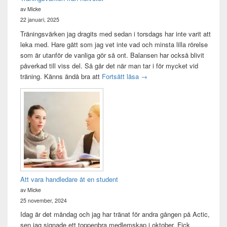
av Micke
22 januari, 2025
Träningsvärken jag dragits med sedan i torsdags har inte varit att
leka med. Hare gått som jag vet inte vad och minsta lilla rörelse
som är utanför de vanliga gör så ont. Balansen har också blivit
påverkad till viss del. Så går det när man tar i för mycket vid
Träningsvärken från helvetet
träning. Känns ändå bra att
Fortsätt läsa
→
Att vara handledare åt en student
av Micke
25 november, 2024
Idag är det måndag och jag har tränat för andra gången på Actic,
sen jag signade ett toppenbra medlemskap i oktober. Fick