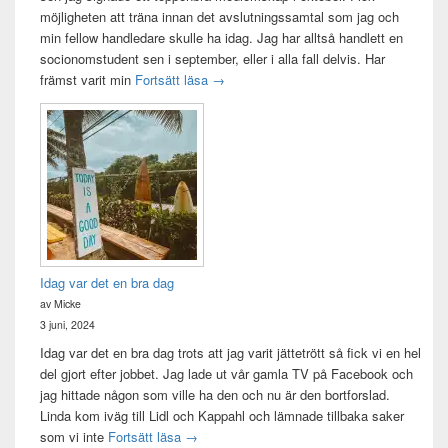
möjligheten att träna innan det avslutningssamtal som jag och
min fellow handledare skulle ha idag. Jag har alltså handlett en
socionomstudent sen i september, eller i alla fall delvis. Har
Att vara handledare åt en student
främst varit min
Fortsätt läsa
→
Idag var det en bra dag
av Micke
3 juni, 2024
Idag var det en bra dag trots att jag varit jättetrött så fick vi en hel
del gjort efter jobbet. Jag lade ut vår gamla TV på Facebook och
jag hittade någon som ville ha den och nu är den bortforslad.
Linda kom iväg till Lidl och Kappahl och lämnade tillbaka saker
Idag var det en bra dag
som vi inte
Fortsätt läsa
→