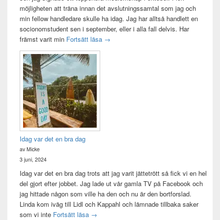
möjligheten att träna innan det avslutningssamtal som jag och
min fellow handledare skulle ha idag. Jag har alltså handlett en
socionomstudent sen i september, eller i alla fall delvis. Har
Att vara handledare åt en student
främst varit min
Fortsätt läsa
→
Idag var det en bra dag
av Micke
3 juni, 2024
Idag var det en bra dag trots att jag varit jättetrött så fick vi en hel
del gjort efter jobbet. Jag lade ut vår gamla TV på Facebook och
jag hittade någon som ville ha den och nu är den bortforslad.
Linda kom iväg till Lidl och Kappahl och lämnade tillbaka saker
Idag var det en bra dag
som vi inte
Fortsätt läsa
→