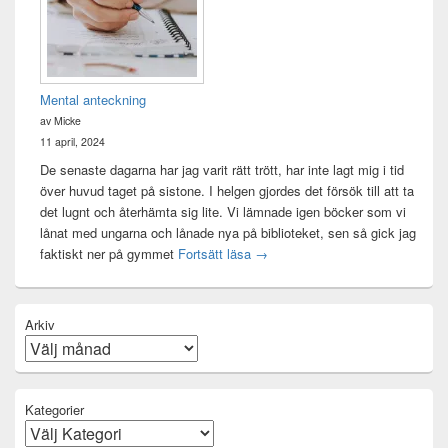
Mental anteckning
av Micke
11 april, 2024
De senaste dagarna har jag varit rätt trött, har inte lagt mig i tid
över huvud taget på sistone. I helgen gjordes det försök till att ta
det lugnt och återhämta sig lite. Vi lämnade igen böcker som vi
lånat med ungarna och lånade nya på biblioteket, sen så gick jag
Mental anteckning
faktiskt ner på gymmet
Fortsätt läsa
→
Arkiv
Kategorier