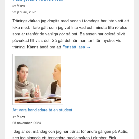
av Micke
22 januari, 2025
Träningsvärken jag dragits med sedan i torsdags har inte varit att
leka med. Hare gått som jag vet inte vad och minsta lilla rörelse
som är utanför de vanliga gör så ont. Balansen har också blivit
påverkad till viss del. Så går det när man tar i för mycket vid
Träningsvärken från helvetet
träning. Känns ändå bra att
Fortsätt läsa
→
Att vara handledare åt en student
av Micke
25 november, 2024
Idag är det måndag och jag har tränat för andra gången på Actic,
sen jag signade ett toppenbra medlemskap i oktober. Fick