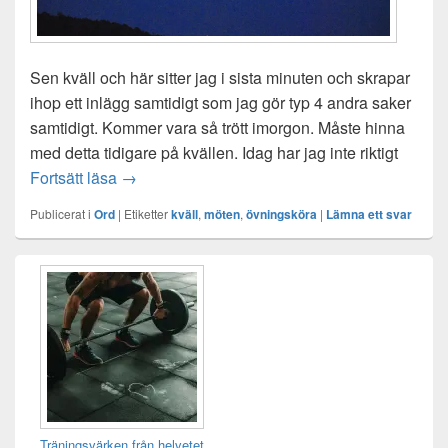
Sen kväll och här sitter jag i sista minuten och skrapar
ihop ett inlägg samtidigt som jag gör typ 4 andra saker
samtidigt. Kommer vara så trött imorgon. Måste hinna
med detta tidigare på kvällen. Idag har jag inte riktigt
Noll inspiration
Fortsätt läsa
→
Publicerat i
Ord
|
Etiketter
kväll
,
möten
,
övningsköra
|
Lämna ett svar
Primära
sidofältet
Widget
område
Träningsvärken från helvetet