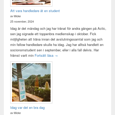
Att vara handledare åt en student
av Micke
25 november, 2024
Idag är det måndag och jag har tränat för andra gången på Actic,
sen jag signade ett toppenbra medlemskap i oktober. Fick
möjligheten att träna innan det avslutningssamtal som jag och
min fellow handledare skulle ha idag. Jag har alltså handlett en
socionomstudent sen i september, eller i alla fall delvis. Har
Att vara handledare åt en student
främst varit min
Fortsätt läsa
→
Idag var det en bra dag
av Micke