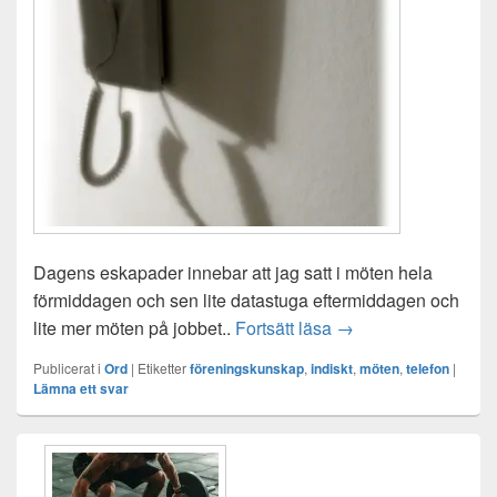
Dagens eskapader innebar att jag satt i möten hela
förmiddagen och sen lite datastuga eftermiddagen och
Att ha möten hela d
lite mer möten på jobbet..
Fortsätt läsa
→
Publicerat i
Ord
|
Etiketter
föreningskunskap
,
indiskt
,
möten
,
telefon
|
Lämna ett svar
Primära
sidofältet
Widget