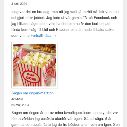
3 juni, 2024
Idag var det en bra dag trots att jag varit jättetrött så fick vi en hel
del gjort efter jobbet. Jag lade ut vår gamla TV på Facebook och
jag hittade någon som ville ha den och nu är den bortforslad.
Linda kom iväg till Lidl och Kappahl och lämnade tillbaka saker
Idag var det en bra dag
som vi inte
Fortsätt läsa
→
Sagan om ringen-maraton
av Micke
24 maj, 2024
Sagan om ringen är ett av mina favoritepos inom fantasy, det var
första världen jag besökte utanför vår egen. Så att säga. 8 år
gammal och uppåt läste jag de tre böckerna om och om igen. Sen