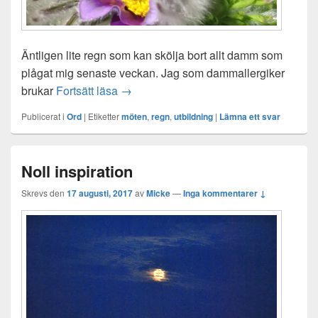
Äntligen lite regn som kan skölja bort allt damm som
plågat mig senaste veckan. Jag som dammallergiker
Äntligen regn
brukar
Fortsätt läsa
→
Publicerat i
Ord
|
Etiketter
möten
,
regn
,
utbildning
|
Lämna ett svar
Noll inspiration
Skrevs den
17 augusti, 2017
av
Micke
—
Inga kommentarer ↓