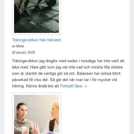
område
Träningsvärken från helvetet
av Micke
22 januari, 2025
Träningsvärken jag dragits med sedan i torsdags har inte varit att
leka med. Hare gått som jag vet inte vad och minsta lilla rörelse
som är utanför de vanliga gör så ont. Balansen har också blivit
påverkad till viss del. Så går det när man tar i för mycket vid
Träningsvärken från helvetet
träning. Känns ändå bra att
Fortsätt läsa
→