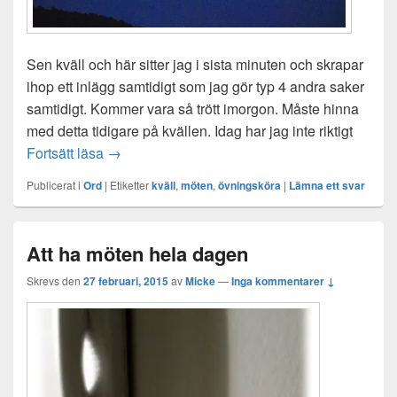
Sen kväll och här sitter jag i sista minuten och skrapar
ihop ett inlägg samtidigt som jag gör typ 4 andra saker
samtidigt. Kommer vara så trött imorgon. Måste hinna
med detta tidigare på kvällen. Idag har jag inte riktigt
Noll inspiration
Fortsätt läsa
→
Publicerat i
Ord
|
Etiketter
kväll
,
möten
,
övningsköra
|
Lämna ett svar
Att ha möten hela dagen
Skrevs den
27 februari, 2015
av
Micke
—
Inga kommentarer ↓