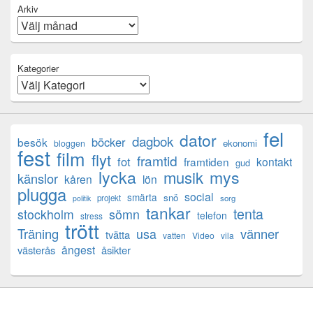
Arkiv
Kategorier
fel
dator
dagbok
böcker
besök
ekonomi
bloggen
fest
film
flyt
framtid
fot
framtiden
kontakt
gud
lycka
mys
musik
känslor
kåren
lön
plugga
social
smärta
snö
projekt
sorg
politik
tankar
tenta
sömn
stockholm
telefon
stress
trött
Träning
usa
vänner
tvätta
vatten
Video
vila
ångest
västerås
åsikter