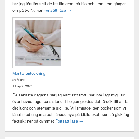
har jag förstås sett de tre filmerna, på bio och flera flera gånger
Sagan om ringen-maraton
om på tv. Nu har
Fortsätt läsa
→
Mental anteckning
av Micke
11 april, 2024
De senaste dagarna har jag varit rätt trött, har inte lagt mig i tid
över huvud taget på sistone. I helgen gjordes det försök till att ta
det lugnt och återhämta sig lite. Vi lämnade igen böcker som vi
lånat med ungarna och lånade nya på biblioteket, sen så gick jag
Mental anteckning
faktiskt ner på gymmet
Fortsätt läsa
→