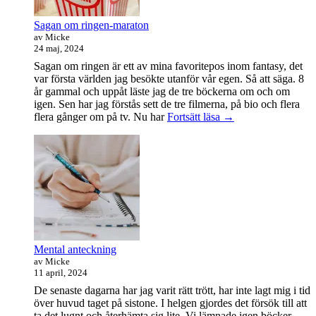
Sagan om ringen-maraton
av Micke
24 maj, 2024
Sagan om ringen är ett av mina favoritepos inom fantasy, det
var första världen jag besökte utanför vår egen. Så att säga. 8
år gammal och uppåt läste jag de tre böckerna om och om
igen. Sen har jag förstås sett de tre filmerna, på bio och flera
Sagan
flera gånger om på tv. Nu har
Fortsätt läsa
→
om
ringen-
maraton
Mental anteckning
av Micke
11 april, 2024
De senaste dagarna har jag varit rätt trött, har inte lagt mig i tid
över huvud taget på sistone. I helgen gjordes det försök till att
ta det lugnt och återhämta sig lite. Vi lämnade igen böcker