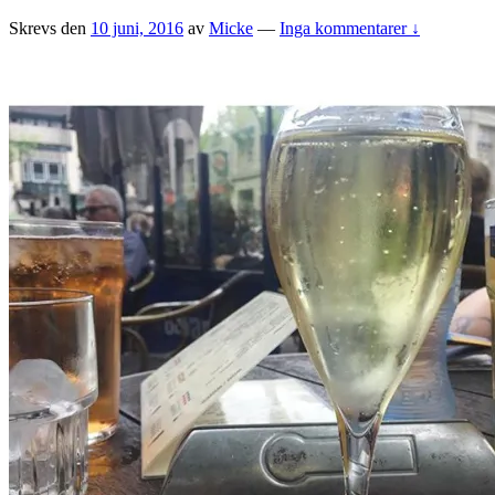
Skrevs den
10 juni, 2016
av
Micke
—
Inga kommentarer ↓