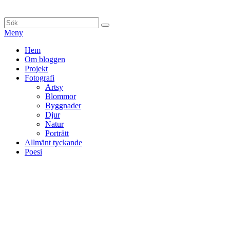
Hoppa
till
Sök
Sök
innehåll
efter:
Meny
Primär
Hem
Om bloggen
meny
Projekt
Fotografi
Artsy
Blommor
Byggnader
Djur
Natur
Porträtt
Allmänt tyckande
Poesi