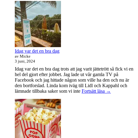
handledare
åt
en
student
Idag var det en bra dag
av Micke
3 juni, 2024
Idag var det en bra dag trots att jag varit jättetrött så fick vi en
hel del gjort efter jobbet. Jag lade ut vår gamla TV på
Facebook och jag hittade någon som ville ha den och nu är
den bortforslad. Linda kom iväg till Lidl och Kappahl och
Idag
lämnade tillbaka saker som vi inte
Fortsätt läsa
→
var
det
en
bra
dag