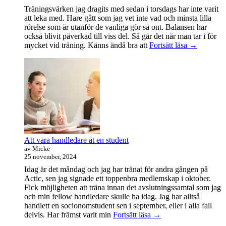
Träningsvärken jag dragits med sedan i torsdags har inte varit
att leka med. Hare gått som jag vet inte vad och minsta lilla
rörelse som är utanför de vanliga gör så ont. Balansen har
också blivit påverkad till viss del. Så går det när man tar i för
Träningsvä
mycket vid träning. Känns ändå bra att
Fortsätt läsa
→
från
helvetet
Att vara handledare åt en student
av Micke
25 november, 2024
Idag är det måndag och jag har tränat för andra gången på
Actic, sen jag signade ett toppenbra medlemskap i oktober.
Fick möjligheten att träna innan det avslutningssamtal som jag
och min fellow handledare skulle ha idag. Jag har alltså
handlett en socionomstudent sen i september, eller i alla fall
Att
delvis. Har främst varit min
Fortsätt läsa
→
vara