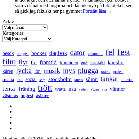
som vi lånat med ungarna och lånade nya på biblioteket, sen
Mental
så gick jag faktiskt ner på gymmet
Fortsätt läsa
→
anteckning
Arkiv
Kategorier
fest
fel
dator
dagbok
böcker
besök
ekonomi
bloggen
film
flyt
framtid
känslor
fot
framtiden
kontakt
gud
lycka
mys
plugga
musik
kåren
lön
projekt
politik
tankar
stockholm
sömn
social
smärta
snö
telefon
stress
sorg
trött
tenta
Träning
usa
vänner
tvätta
vatten
Video
vila
ångest
västerås
åsikter
Facebook
Twitter
LinkedIn
Tumblr
Instagram
Upphovsrätt © 2026
. Alla rättigheter förbehållna.